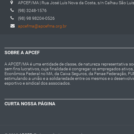
APCEF/MA | Rua José Luís Nova da Costa, s/n Calhau São Luí
(98) 3248-1576
(98) 98 98204-0526
apcefma@apcefma.org.br
SOBRE A APCEF
A APCEF/MA é uma entidade de classe, de natureza representativa socia
sem fins lucrativos, cuja finalidade é congregar os empregados ativo
Econômica Federal no MA, da Caixa Seguros, da Fenae Federação, F
estimulando a união e a solidariedade entre os mesmos e o desenvolvime
esportivo e sindical dos associados.
CURTA NOSSA PÁGINA