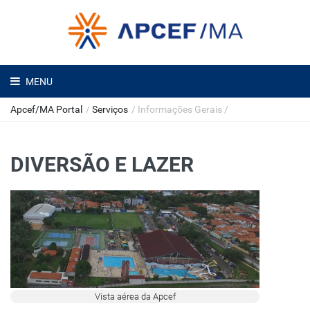
MENU
Apcef/MA Portal
/
Serviços
/
Informações Gerais
/
DIVERSÃO E LAZER
Vista aérea da Apcef