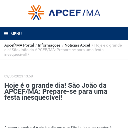
MENU
Apcef/MA Portal
/
Informações
/
Notícias Apcef
/
Hoje é o grande
dia! São João da APCEF/MA: Prepare-se para uma festa
inesquecível!
/
09/06/2023 13:58
Hoje é o grande dia! São João da
APCEF/MA: Prepare-se para uma
festa inesquecível!
A espera acabou! Hoje é o dia em que São Luís vai se render à