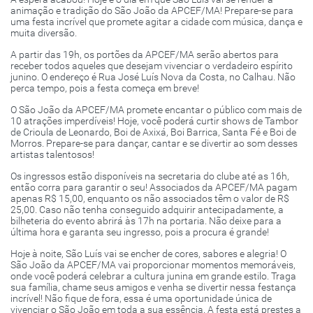
animação e tradição do São João da APCEF/MA! Prepare-se para
uma festa incrível que promete agitar a cidade com música, dança e
muita diversão.
A partir das 19h, os portões da APCEF/MA serão abertos para
receber todos aqueles que desejam vivenciar o verdadeiro espírito
junino. O endereço é Rua José Luís Nova da Costa, no Calhau. Não
perca tempo, pois a festa começa em breve!
O São João da APCEF/MA promete encantar o público com mais de
10 atrações imperdíveis! Hoje, você poderá curtir shows de Tambor
de Crioula de Leonardo, Boi de Axixá, Boi Barrica, Santa Fé e Boi de
Morros. Prepare-se para dançar, cantar e se divertir ao som desses
artistas talentosos!
Os ingressos estão disponíveis na secretaria do clube até as 16h,
então corra para garantir o seu! Associados da APCEF/MA pagam
apenas R$ 15,00, enquanto os não associados têm o valor de R$
25,00. Caso não tenha conseguido adquirir antecipadamente, a
bilheteria do evento abrirá às 17h na portaria. Não deixe para a
última hora e garanta seu ingresso, pois a procura é grande!
Hoje à noite, São Luís vai se encher de cores, sabores e alegria! O
São João da APCEF/MA vai proporcionar momentos memoráveis,
onde você poderá celebrar a cultura junina em grande estilo. Traga
sua família, chame seus amigos e venha se divertir nessa festança
incrível! Não fique de fora, essa é uma oportunidade única de
vivenciar o São João em toda a sua essência. A festa está prestes a