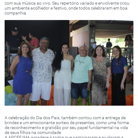
com sua música ao vivo. Seu repertório variado e envolvente criou
um ambiente acolhedor e festivo, onde todos celebraram em boa
companhia.
A celebração do Dia dos Pais, também contou com a entrega de
brindes e um emocionante sorteio de presentes, como uma forma
de reconhecimento e gratidão por seu papel fundamental na vida
de seus filhos na comunidade.
A APCEF/MA agradece à todos que participaram e ajudaram a