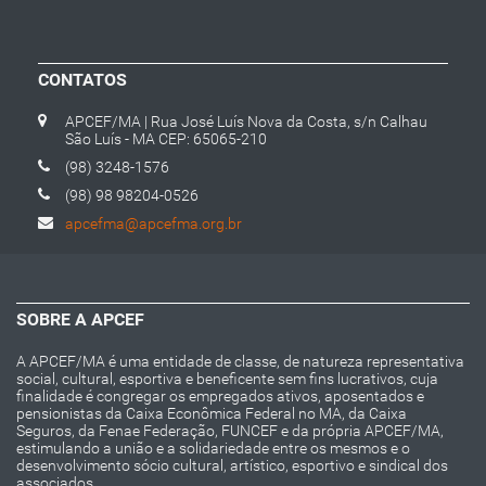
CONTATOS
APCEF/MA | Rua José Luís Nova da Costa, s/n Calhau
São Luís - MA CEP: 65065-210
(98) 3248-1576
(98) 98 98204-0526
apcefma@apcefma.org.br
SOBRE A APCEF
A APCEF/MA é uma entidade de classe, de natureza representativa
social, cultural, esportiva e beneficente sem fins lucrativos, cuja
finalidade é congregar os empregados ativos, aposentados e
pensionistas da Caixa Econômica Federal no MA, da Caixa
Seguros, da Fenae Federação, FUNCEF e da própria APCEF/MA,
estimulando a união e a solidariedade entre os mesmos e o
desenvolvimento sócio cultural, artístico, esportivo e sindical dos
associados.