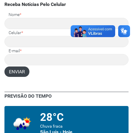
Receba Notícias Pelo Celular
Nome
*
Celular
*
E-mail
*
ENVIAR
PREVISÃO DO TEMPO
28°C
Chuva fraca
São Luís - Hoje