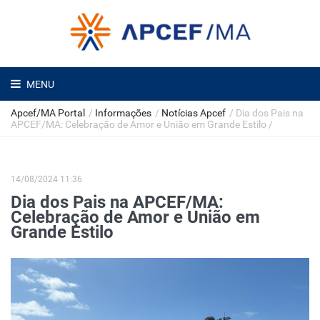
MENU
Apcef/MA Portal
/
Informações
/
Notícias Apcef
/
Dia dos Pais na
APCEF/MA: Celebração de Amor e União em Grande Estilo
/
14/08/2024 11:36
Dia dos Pais na APCEF/MA:
Celebração de Amor e União em
Grande Estilo