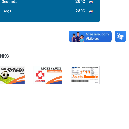
28°C
Segunda
28°C
Terça
INKS