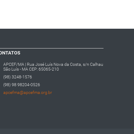
ONTATOS
APCEF/MA | Rua José Luís Nova da Costa, s/n Calhau
São Luís - MA CEP: 65065-210
(98) 3248-1576
(98) 98 98204-0526
apcefma@apcefma.org.br