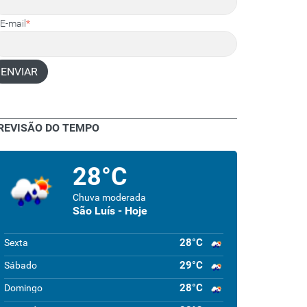
E-mail
*
ENVIAR
REVISÃO DO TEMPO
28°C
Chuva moderada
São Luís - Hoje
28°C
Sexta
29°C
Sábado
28°C
Domingo