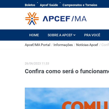
Boletos
Apcef Saúde
Campeonatos e Torneios
HOME
SOBRE A APCEF
PRA VOCÊ
Apcef/MA Portal
/
Informações
/
Notícias Apcef
/
Conf
26/06/2023 11:33
Confira como será o funcioname