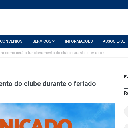
CONVÊNIOS
SERVIÇOS
INFORMAÇÕES
ASSOCIE-SE
ira como será o funcionamento do clube durante o feriado
/
E
nto do clube durante o feriado
R