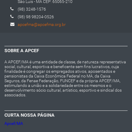
São Luís - MA CEP: 65065-210
(98) 3248-1576
(98) 98 98204-0526
apcefma@apcefma.org.br
SOBRE A APCEF
A APCEF/MA é uma entidade de classe, de natureza representativa
social, cultural, esportiva e beneficente sem fins lucrativos, cuja
finalidade é congregar os empregados ativos, aposentados e
pensionistas da Caixa Econômica Federal no MA, da Caixa
Seguros, da Fenae Federação, FUNCEF e da própria APCEF/MA,
estimulando a união e a solidariedade entre os mesmos e o
desenvolvimento sócio cultural, artístico, esportivo e sindical dos
associados.
CURTA NOSSA PÁGINA
Apcef/MA